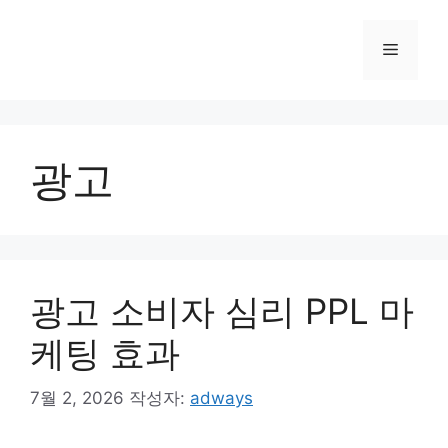
컨
텐
메
츠
로
뉴
건
너
뛰
광고
기
광고 소비자 심리 PPL 마
케팅 효과
7월 2, 2026
작성자:
adways